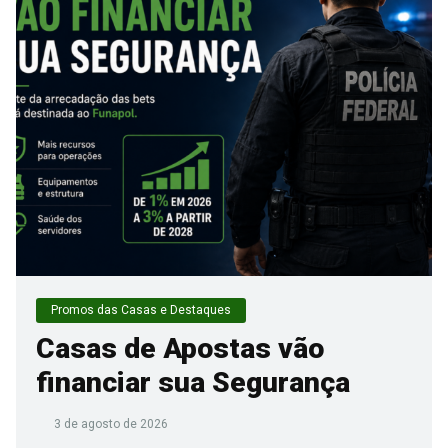
Promos das Casas e Destaques
Casas de Apostas vão
financiar sua Segurança
3 de agosto de 2026