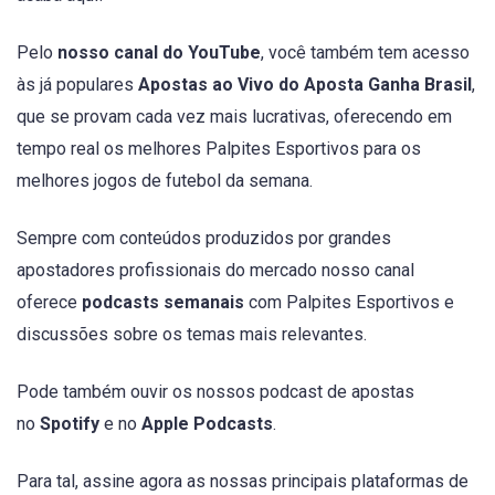
Pelo
nosso canal do YouTube
, você também tem acesso
às já populares
Apostas ao Vivo do Aposta Ganha Brasil
,
que se provam cada vez mais lucrativas, oferecendo em
tempo real os melhores Palpites Esportivos para os
melhores jogos de futebol da semana.
Sempre com conteúdos produzidos por grandes
apostadores profissionais do mercado nosso canal
oferece
podcasts semanais
com Palpites Esportivos e
discussões sobre os temas mais relevantes.
Pode também ouvir os nossos podcast de apostas
no
Spotify
e no
Apple Podcasts
.
Para tal, assine agora as nossas principais plataformas de