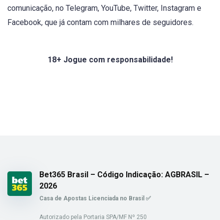
comunicação, no Telegram, YouTube, Twitter, Instagram e
Facebook, que já contam com milhares de seguidores.
18+ Jogue com responsabilidade!
Bet365 Brasil – Código Indicação: AGBRASIL –
2026
Casa de Apostas Licenciada no Brasil ✅
Autorizado pela Portaria SPA/MF Nº 250