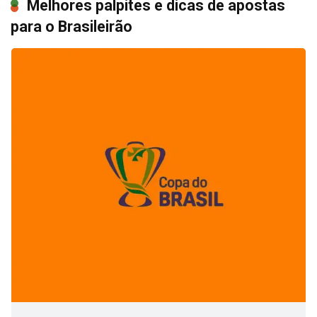
Melhores palpites e dicas de apostas
para o Brasileirão