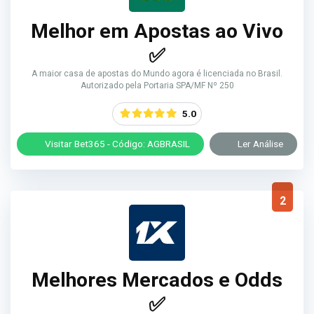
Melhor em Apostas ao Vivo
✅
A maior casa de apostas do Mundo agora é licenciada no Brasil.
Autorizado pela Portaria SPA/MF Nº 250
5.0
Visitar Bet365 - Código: AGBRASIL
Ler Análise
2
Melhores Mercados e Odds
✅