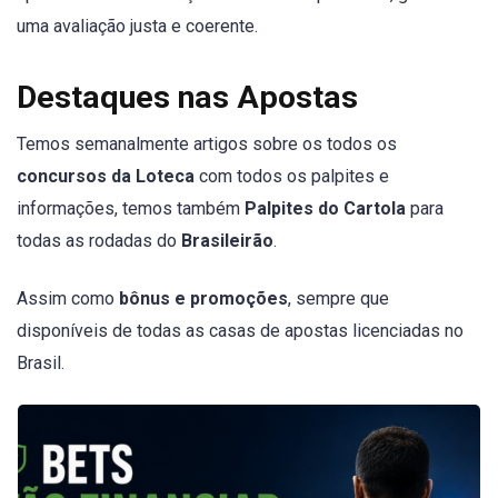
uma avaliação justa e coerente.
Destaques nas Apostas
Temos semanalmente artigos sobre os todos os
concursos da Loteca
com todos os palpites e
informações, temos também
Palpites do Cartola
para
todas as rodadas do
Brasileirão
.
Assim como
bônus e promoções
, sempre que
disponíveis de todas as casas de apostas licenciadas no
Brasil.