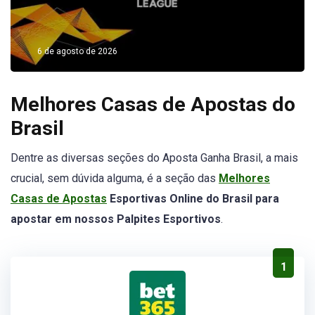
6 de agosto de 2026
Melhores Casas de Apostas do
Brasil
Dentre as diversas seções do Aposta Ganha Brasil, a mais
crucial, sem dúvida alguma, é a seção das
Melhores
Casas de Apostas
Esportivas Online do Brasil para
apostar em nossos Palpites Esportivos
.
1