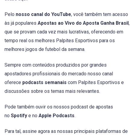
Pelo
nosso canal do YouTube
, você também tem acesso
às já populares
Apostas ao Vivo do Aposta Ganha Brasil
,
que se provam cada vez mais lucrativas, oferecendo em
tempo real os melhores Palpites Esportivos para os
melhores jogos de futebol da semana.
Sempre com conteúdos produzidos por grandes
apostadores profissionais do mercado nosso canal
oferece
podcasts semanais
com Palpites Esportivos e
discussões sobre os temas mais relevantes.
Pode também ouvir os nossos podcast de apostas
no
Spotify
e no
Apple Podcasts
.
Para tal, assine agora as nossas principais plataformas de