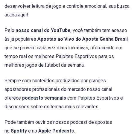
desenvolver leitura de jogo e controle emocional, sua busca
acaba aqui!
Pelo
nosso canal do YouTube
, você também tem acesso
às já populares
Apostas ao Vivo do Aposta Ganha Brasil
,
que se provam cada vez mais lucrativas, oferecendo em
tempo real os melhores Palpites Esportivos para os
melhores jogos de futebol da semana.
Sempre com conteúdos produzidos por grandes
apostadores profissionais do mercado nosso canal
oferece
podcasts semanais
com Palpites Esportivos e
discussões sobre os temas mais relevantes.
Pode também ouvir os nossos podcast de apostas
no
Spotify
e no
Apple Podcasts
.