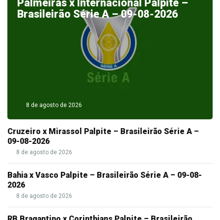
Palmeiras x Internacional Palpite –
Brasileirão Série A – 09-08-2026
8 de agosto de 2026
Cruzeiro x Mirassol Palpite – Brasileirão Série A –
09-08-2026
8 de agosto de 2026
Bahia x Vasco Palpite – Brasileirão Série A – 09-08-
2026
8 de agosto de 2026
RB Bragantino x Corinthians Palpite – Brasileirão