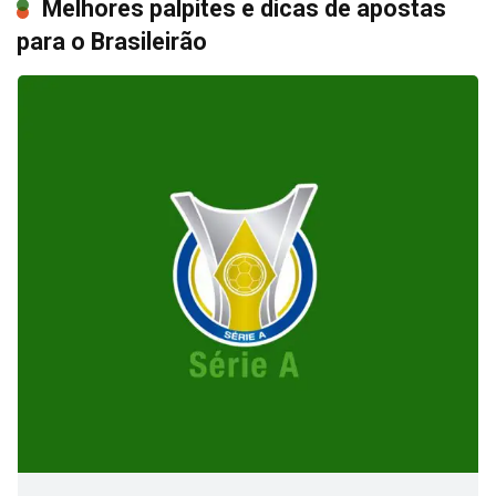
Melhores palpites e dicas de apostas
para o Brasileirão