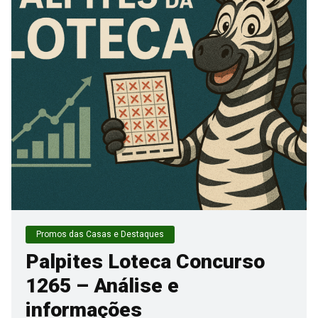
Promos das Casas e Destaques
Palpites Loteca Concurso
1265 – Análise e
informações