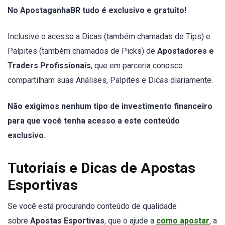
No ApostaganhaBR tudo é exclusivo e gratuito!
Inclusive o acesso a Dicas (também chamadas de Tips) e
Palpites (também chamados de Picks) de
Apostadores e
Traders Profissionais
, que em parceria conosco
compartilham suas Análises, Palpites e Dicas diariamente.
Não exigimos nenhum tipo de investimento financeiro
para que você tenha acesso a este conteúdo
exclusivo.
Tutoriais e Dicas de Apostas
Esportivas
Se você está procurando conteúdo de qualidade
sobre
Apostas Esportivas
, que o ajude a
como apostar
, a