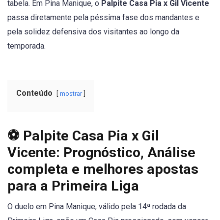
tabela. Em Pina Manique, o
Palpite Casa Pia x Gil Vicente
passa diretamente pela péssima fase dos mandantes e
pela solidez defensiva dos visitantes ao longo da
temporada.
Conteúdo
mostrar
⚽ Palpite Casa Pia x Gil
Vicente: Prognóstico, Análise
completa e melhores apostas
para a Primeira Liga
O duelo em Pina Manique, válido pela 14ª rodada da