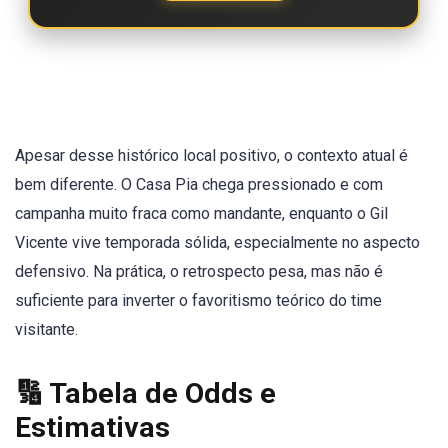
Apesar desse histórico local positivo, o contexto atual é
bem diferente. O Casa Pia chega pressionado e com
campanha muito fraca como mandante, enquanto o Gil
Vicente vive temporada sólida, especialmente no aspecto
defensivo. Na prática, o retrospecto pesa, mas não é
suficiente para inverter o favoritismo teórico do time
visitante.
🔢 Tabela de Odds e
Estimativas