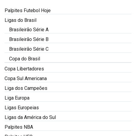
Palpites Futebol Hoje
Ligas do Brasil
Brasileirão Série A
Brasileirão Série B
Brasileirão Série C
Copa do Brasil
Copa Libertadores
Copa Sul Americana
Liga dos Campeões
Liga Europa
Ligas Europeias
Ligas da América do Sul
Palpites NBA