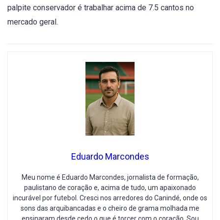
palpite conservador é trabalhar acima de 7.5 cantos no
mercado geral.
Eduardo Marcondes
Meu nome é Eduardo Marcondes, jornalista de formação,
paulistano de coração e, acima de tudo, um apaixonado
incurável por futebol. Cresci nos arredores do Canindé, onde os
sons das arquibancadas e o cheiro de grama molhada me
ensinaram desde cedo o que é torcer com o coração. Sou