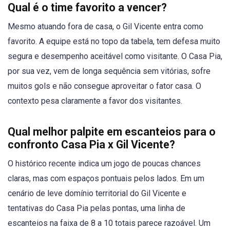
Qual é o time favorito a vencer?
Mesmo atuando fora de casa, o Gil Vicente entra como
favorito. A equipe está no topo da tabela, tem defesa muito
segura e desempenho aceitável como visitante. O Casa Pia,
por sua vez, vem de longa sequência sem vitórias, sofre
muitos gols e não consegue aproveitar o fator casa. O
contexto pesa claramente a favor dos visitantes.
Qual melhor palpite em escanteios para o
confronto Casa Pia x Gil Vicente?
O histórico recente indica um jogo de poucas chances
claras, mas com espaços pontuais pelos lados. Em um
cenário de leve domínio territorial do Gil Vicente e
tentativas do Casa Pia pelas pontas, uma linha de
escanteios na faixa de 8 a 10 totais parece razoável. Um