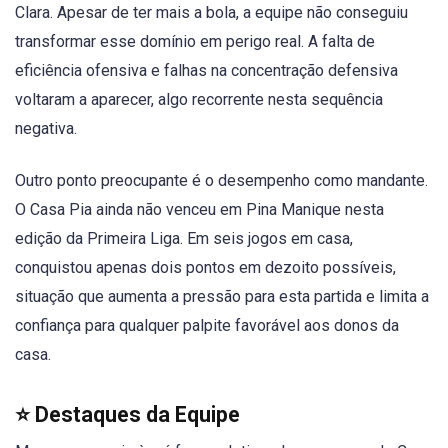
Clara. Apesar de ter mais a bola, a equipe não conseguiu
transformar esse domínio em perigo real. A falta de
eficiência ofensiva e falhas na concentração defensiva
voltaram a aparecer, algo recorrente nesta sequência
negativa.
Outro ponto preocupante é o desempenho como mandante.
O Casa Pia ainda não venceu em Pina Manique nesta
edição da Primeira Liga. Em seis jogos em casa,
conquistou apenas dois pontos em dezoito possíveis,
situação que aumenta a pressão para esta partida e limita a
confiança para qualquer palpite favorável aos donos da
casa.
⭐ Destaques da Equipe