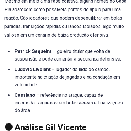
Mesmo em meio à má fase coletiva, alguns nomes do Casa
Pia aparecem como possíveis pontos de apoio para uma
reação. São jogadores que podem desequilibrar em bolas
paradas, transições rápidas ou lances isolados, algo muito
valioso em um cenário de baixa produção ofensiva.
Patrick Sequeira
– goleiro titular que volta de
suspensão e pode aumentar a segurança defensiva.
Ludovic Livolant
– jogador de lado de campo,
importante na criação de jogadas e na condução em
velocidade.
Cassiano
– referência no ataque, capaz de
incomodar zagueiros em bolas aéreas e finalizações
de área.
🔴 Análise Gil Vicente