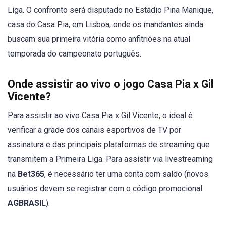
Liga. O confronto será disputado no Estádio Pina Manique,
casa do Casa Pia, em Lisboa, onde os mandantes ainda
buscam sua primeira vitória como anfitriões na atual
temporada do campeonato português.
Onde assistir ao vivo o jogo Casa Pia x Gil
Vicente?
Para assistir ao vivo Casa Pia x Gil Vicente, o ideal é
verificar a grade dos canais esportivos de TV por
assinatura e das principais plataformas de streaming que
transmitem a Primeira Liga. Para assistir via livestreaming
na
Bet365
, é necessário ter uma conta com saldo (novos
usuários devem se registrar com o código promocional
AGBRASIL
).