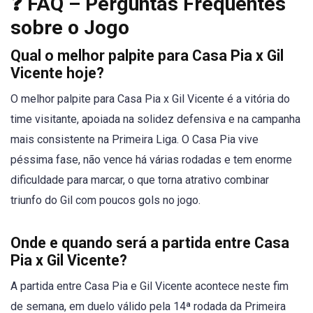
❓ FAQ – Perguntas Frequentes
sobre o Jogo
Qual o melhor palpite para Casa Pia x Gil
Vicente hoje?
O melhor palpite para Casa Pia x Gil Vicente é a vitória do
time visitante, apoiada na solidez defensiva e na campanha
mais consistente na Primeira Liga. O Casa Pia vive
péssima fase, não vence há várias rodadas e tem enorme
dificuldade para marcar, o que torna atrativo combinar
triunfo do Gil com poucos gols no jogo.
Onde e quando será a partida entre Casa
Pia x Gil Vicente?
A partida entre Casa Pia e Gil Vicente acontece neste fim
de semana, em duelo válido pela 14ª rodada da Primeira