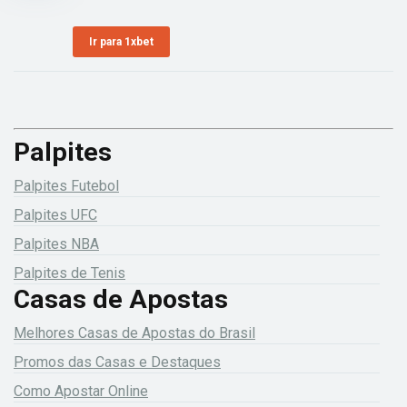
Ir para 1xbet
Palpites
Palpites Futebol
Palpites UFC
Palpites NBA
Palpites de Tenis
Casas de Apostas
Melhores Casas de Apostas do Brasil
Promos das Casas e Destaques
Como Apostar Online