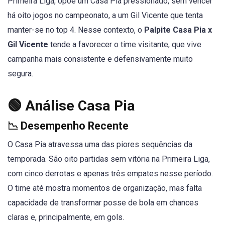
Primeira Liga, opõe um Casa Pia pressionado, sem vencer
há oito jogos no campeonato, a um Gil Vicente que tenta
manter-se no top 4. Nesse contexto, o
Palpite Casa Pia x
Gil Vicente
tende a favorecer o time visitante, que vive
campanha mais consistente e defensivamente muito
segura.
🟢 Análise Casa Pia
📉 Desempenho Recente
O Casa Pia atravessa uma das piores sequências da
temporada. São oito partidas sem vitória na Primeira Liga,
com cinco derrotas e apenas três empates nesse período.
O time até mostra momentos de organização, mas falta
capacidade de transformar posse de bola em chances
claras e, principalmente, em gols.