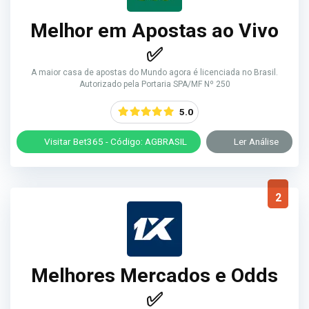
Melhor em Apostas ao Vivo
✅
A maior casa de apostas do Mundo agora é licenciada no Brasil.
Autorizado pela Portaria SPA/MF Nº 250
5.0
Visitar Bet365 - Código: AGBRASIL
Ler Análise
2
Melhores Mercados e Odds
✅