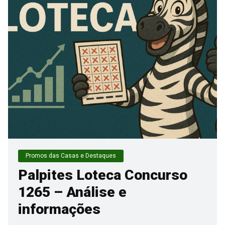
Promos das Casas e Destaques
Palpites Loteca Concurso
1265 – Análise e
informações