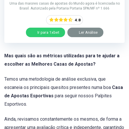
Uma das maiores casas de apostas do Mundo agora é licenciada no
Brasil. Autorizado pela Portaria Portaria SPA/MF nº 1.666
4.8
Ir para 1xbet
Ler Análise
Mas quais são as métricas utilizadas para te ajudar a
escolher as Melhores Casas de Apostas?
Temos uma metodologia de análise exclusiva, que
escaneia os principais quesitos presentes numa boa
Casa
de Apostas Esportivas
para seguir nossos Palpites
Esportivos.
Ainda, revisamos constantemente os mesmos, de forma a
apresentar uma avaliação crítica e independente, garantindo