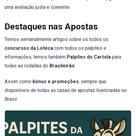
uma avaliação justa e coerente.
Destaques nas Apostas
Temos semanalmente artigos sobre os todos os
concursos da Loteca
com todos os palpites e
informações, temos também
Palpites do Cartola
para
todas as rodadas do
Brasileirão
.
Assim como
bônus e promoções
, sempre que
disponíveis de todas as casas de apostas licenciadas no
Brasil.