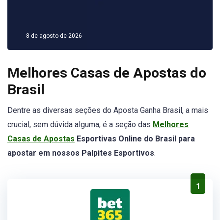
8 de agosto de 2026
Melhores Casas de Apostas do
Brasil
Dentre as diversas seções do Aposta Ganha Brasil, a mais
crucial, sem dúvida alguma, é a seção das
Melhores
Casas de Apostas
Esportivas Online do Brasil para
apostar em nossos Palpites Esportivos
.
1