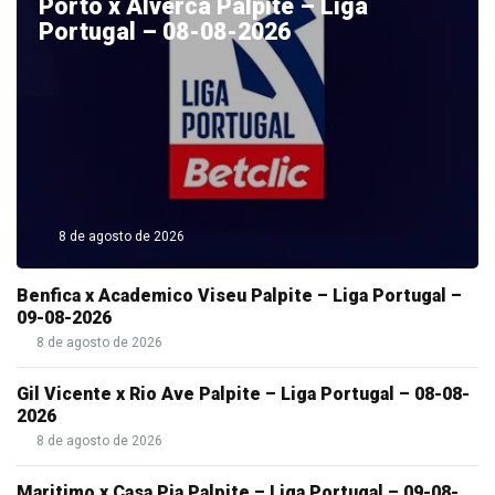
Porto x Alverca Palpite – Liga
Portugal – 08-08-2026
8 de agosto de 2026
Benfica x Academico Viseu Palpite – Liga Portugal –
09-08-2026
8 de agosto de 2026
Gil Vicente x Rio Ave Palpite – Liga Portugal – 08-08-
2026
8 de agosto de 2026
Maritimo x Casa Pia Palpite – Liga Portugal – 09-08-