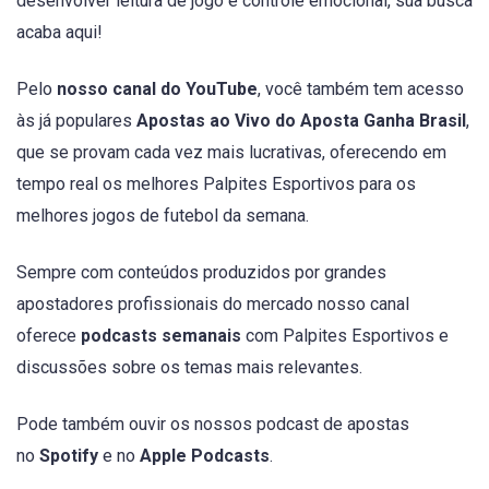
desenvolver leitura de jogo e controle emocional, sua busca
acaba aqui!
Pelo
nosso canal do YouTube
, você também tem acesso
às já populares
Apostas ao Vivo do Aposta Ganha Brasil
,
que se provam cada vez mais lucrativas, oferecendo em
tempo real os melhores Palpites Esportivos para os
melhores jogos de futebol da semana.
Sempre com conteúdos produzidos por grandes
apostadores profissionais do mercado nosso canal
oferece
podcasts semanais
com Palpites Esportivos e
discussões sobre os temas mais relevantes.
Pode também ouvir os nossos podcast de apostas
no
Spotify
e no
Apple Podcasts
.