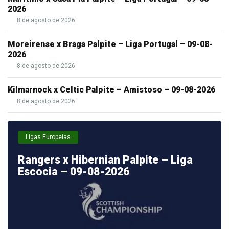
2026
8 de agosto de 2026
Moreirense x Braga Palpite – Liga Portugal – 09-08-
2026
8 de agosto de 2026
Kilmarnock x Celtic Palpite – Amistoso – 09-08-2026
8 de agosto de 2026
Ligas Europeias
Rangers x Hibernian Palpite – Liga
Escocia – 09-08-2026