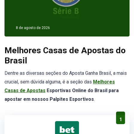
8 de agosto de 2026
Melhores Casas de Apostas do
Brasil
Dentre as diversas seções do Aposta Ganha Brasil, a mais
crucial, sem dúvida alguma, é a seção das
Melhores
Casas de Apostas
Esportivas Online do Brasil para
apostar em nossos Palpites Esportivos
.
1