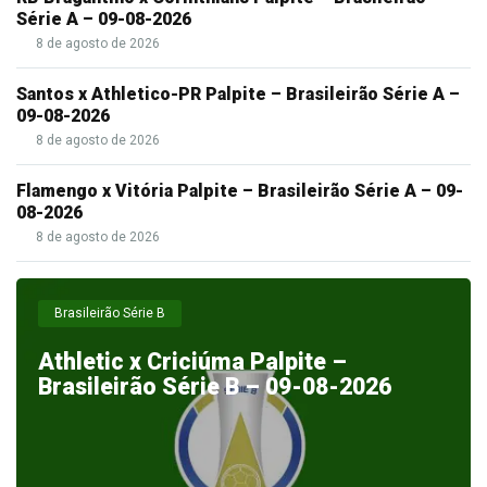
Série A – 09-08-2026
8 de agosto de 2026
Santos x Athletico-PR Palpite – Brasileirão Série A –
09-08-2026
8 de agosto de 2026
Flamengo x Vitória Palpite – Brasileirão Série A – 09-
08-2026
8 de agosto de 2026
Brasileirão Série B
Athletic x Criciúma Palpite –
Brasileirão Série B – 09-08-2026