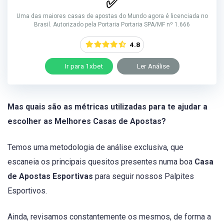
✅
Uma das maiores casas de apostas do Mundo agora é licenciada no
Brasil. Autorizado pela Portaria Portaria SPA/MF nº 1.666
4.8
Ir para 1xbet
Ler Análise
Mas quais são as métricas utilizadas para te ajudar a
escolher as Melhores Casas de Apostas?
Temos uma metodologia de análise exclusiva, que
escaneia os principais quesitos presentes numa boa
Casa
de Apostas Esportivas
para seguir nossos Palpites
Esportivos.
Ainda, revisamos constantemente os mesmos, de forma a