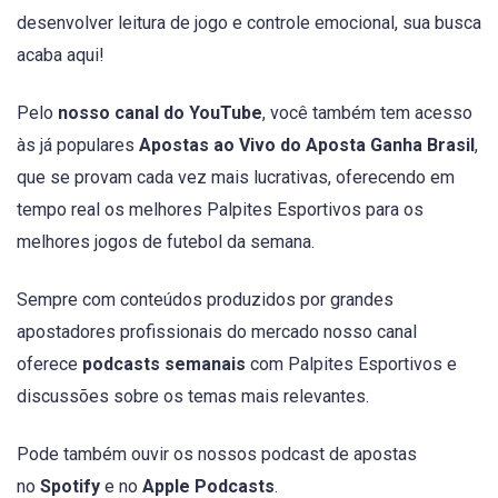
desenvolver leitura de jogo e controle emocional, sua busca
acaba aqui!
Pelo
nosso canal do YouTube
, você também tem acesso
às já populares
Apostas ao Vivo do Aposta Ganha Brasil
,
que se provam cada vez mais lucrativas, oferecendo em
tempo real os melhores Palpites Esportivos para os
melhores jogos de futebol da semana.
Sempre com conteúdos produzidos por grandes
apostadores profissionais do mercado nosso canal
oferece
podcasts semanais
com Palpites Esportivos e
discussões sobre os temas mais relevantes.
Pode também ouvir os nossos podcast de apostas
no
Spotify
e no
Apple Podcasts
.