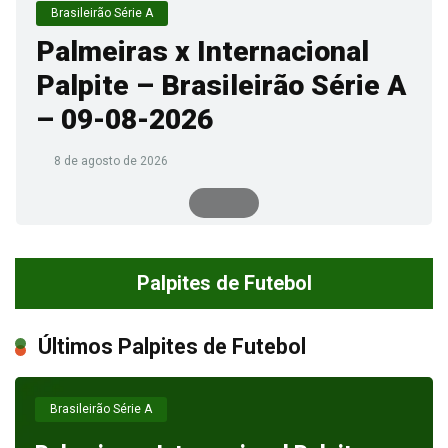
Brasileirão Série A
Palmeiras x Internacional
Palpite – Brasileirão Série A
– 09-08-2026
8 de agosto de 2026
Palpites de Futebol
Últimos Palpites de Futebol
Brasileirão Série A