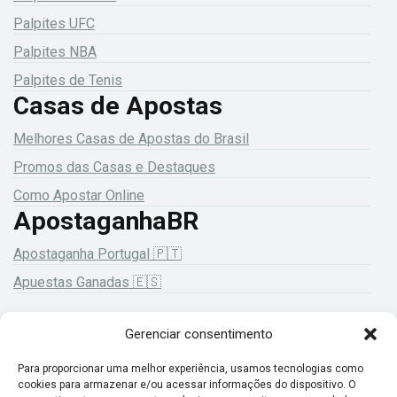
Palpites UFC
Palpites NBA
Palpites de Tenis
Casas de Apostas
Melhores Casas de Apostas do Brasil
Promos das Casas e Destaques
Como Apostar Online
ApostaganhaBR
Apostaganha Portugal 🇵🇹
Apuestas Ganadas 🇪🇸
Gerenciar consentimento
18+ Jogue com responsabilidade!
Para proporcionar uma melhor experiência, usamos tecnologias como
cookies para armazenar e/ou acessar informações do dispositivo. O