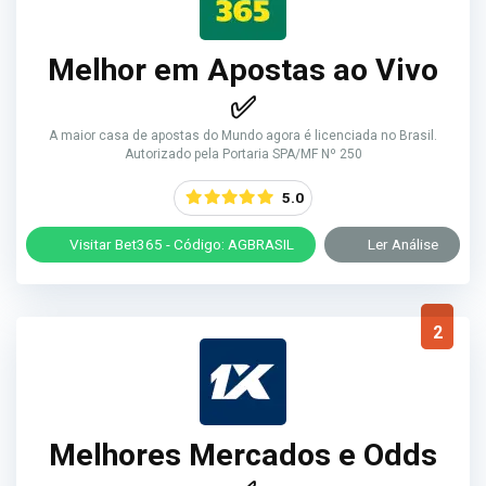
Melhor em Apostas ao Vivo
✅
A maior casa de apostas do Mundo agora é licenciada no Brasil.
Autorizado pela Portaria SPA/MF Nº 250
5.0
Visitar Bet365 - Código: AGBRASIL
Ler Análise
2
Melhores Mercados e Odds