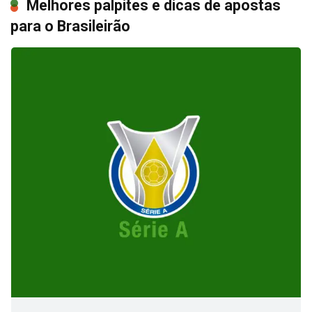
Melhores palpites e dicas de apostas
para o Brasileirão