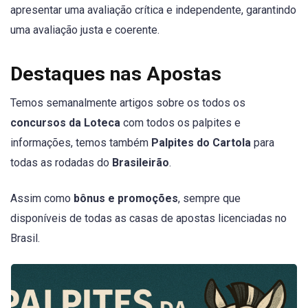
apresentar uma avaliação crítica e independente, garantindo
uma avaliação justa e coerente.
Destaques nas Apostas
Temos semanalmente artigos sobre os todos os
concursos da Loteca
com todos os palpites e
informações, temos também
Palpites do Cartola
para
todas as rodadas do
Brasileirão
.
Assim como
bônus e promoções
, sempre que
disponíveis de todas as casas de apostas licenciadas no
Brasil.