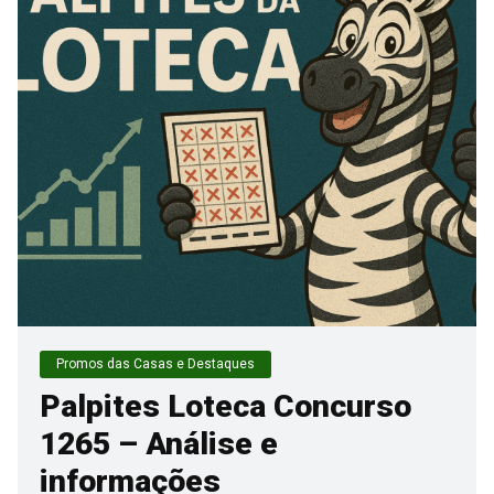
Promos das Casas e Destaques
Palpites Loteca Concurso
1265 – Análise e
informações