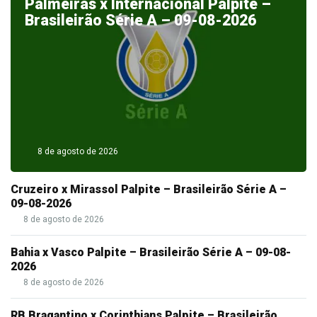
Palmeiras x Internacional Palpite –
Brasileirão Série A – 09-08-2026
8 de agosto de 2026
Cruzeiro x Mirassol Palpite – Brasileirão Série A –
09-08-2026
8 de agosto de 2026
Bahia x Vasco Palpite – Brasileirão Série A – 09-08-
2026
8 de agosto de 2026
RB Bragantino x Corinthians Palpite – Brasileirão