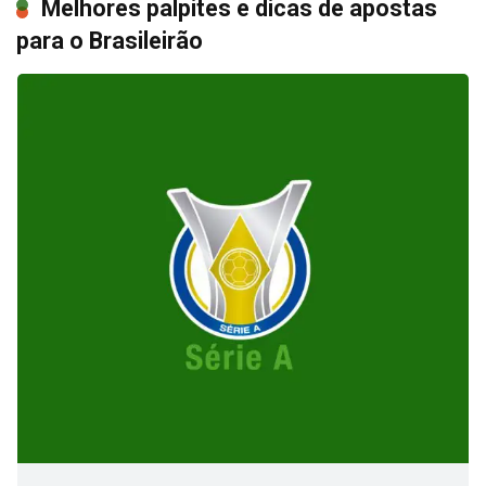
Melhores palpites e dicas de apostas
para o Brasileirão