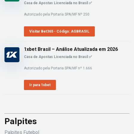
Casa de Apostas Licenciada no Brasil ✅
Autorizado pela Portaria SPA/MF Nº 250
Visitar Bet365 - Código: AGBRASIL
1xbet Brasil – Análise Atualizada em 2026
Casa de Apostas Licenciada no Brasil ✅
Autorizado pela Portaria SPA/MF nº 1.666
Ir para 1xbet
Palpites
Palpites Futebol