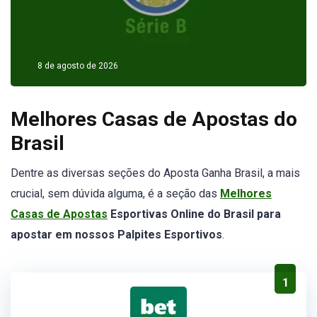
8 de agosto de 2026
Melhores Casas de Apostas do
Brasil
Dentre as diversas seções do Aposta Ganha Brasil, a mais
crucial, sem dúvida alguma, é a seção das
Melhores
Casas de Apostas
Esportivas Online do Brasil para
apostar em nossos Palpites Esportivos
.
1