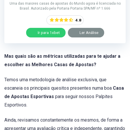
Uma das maiores casas de apostas do Mundo agora é licenciada no
Brasil. Autorizado pela Portaria Portaria SPA/MF nº 1.666
4.8
Ir para 1xbet
Ler Análise
Mas quais são as métricas utilizadas para te ajudar a
escolher as Melhores Casas de Apostas?
Temos uma metodologia de análise exclusiva, que
escaneia os principais quesitos presentes numa boa
Casa
de Apostas Esportivas
para seguir nossos Palpites
Esportivos.
Ainda, revisamos constantemente os mesmos, de forma a
apresentar uma avaliação crítica e independente, garantindo