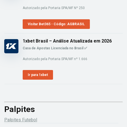
Autorizado pela Portaria SPA/MF Nº 250
Visitar Bet365 - Código: AGBRASIL
1xbet Brasil – Análise Atualizada em 2026
Casa de Apostas Licenciada no Brasil ✅
Autorizado pela Portaria SPA/MF nº 1.666
Ir para 1xbet
Palpites
Palpites Futebol