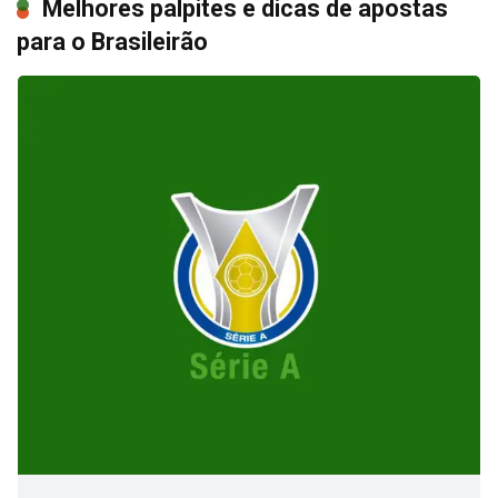
Melhores palpites e dicas de apostas
para o Brasileirão