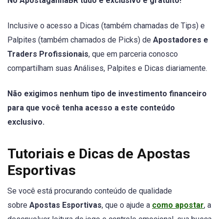
No ApostaganhaBR tudo é exclusivo e gratuito!
Inclusive o acesso a Dicas (também chamadas de Tips) e
Palpites (também chamados de Picks) de
Apostadores e
Traders Profissionais
, que em parceria conosco
compartilham suas Análises, Palpites e Dicas diariamente.
Não exigimos nenhum tipo de investimento financeiro
para que você tenha acesso a este conteúdo
exclusivo.
Tutoriais e Dicas de Apostas
Esportivas
Se você está procurando conteúdo de qualidade
sobre
Apostas Esportivas
, que o ajude a
como apostar
, a