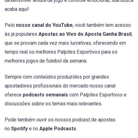
desenvolver leitura de jogo e controle emocional, sua busca
acaba aqui!
Pelo
nosso canal do YouTube
, você também tem acesso
às já populares
Apostas ao Vivo do Aposta Ganha Brasil
,
que se provam cada vez mais lucrativas, oferecendo em
tempo real os melhores Palpites Esportivos para os
melhores jogos de futebol da semana.
Sempre com conteúdos produzidos por grandes
apostadores profissionais do mercado nosso canal
oferece
podcasts semanais
com Palpites Esportivos e
discussões sobre os temas mais relevantes.
Pode também ouvir os nossos podcast de apostas
no
Spotify
e no
Apple Podcasts
.