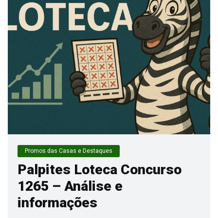
Promos das Casas e Destaques
Palpites Loteca Concurso
1265 – Análise e
informações