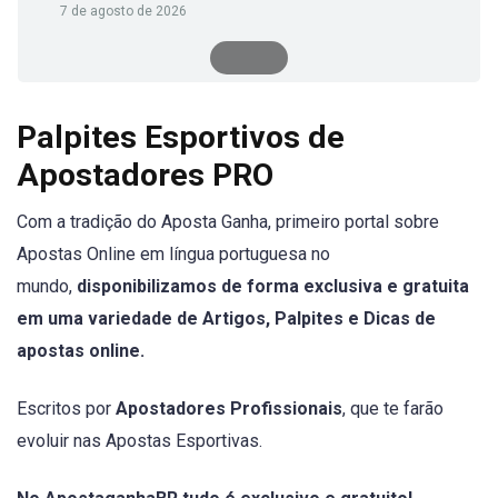
7 de agosto de 2026
Palpites Esportivos de
Apostadores PRO
Com a tradição do Aposta Ganha, primeiro portal sobre
Apostas Online em língua portuguesa no
mundo,
disponibilizamos de forma exclusiva e gratuita
em uma variedade de Artigos, Palpites e Dicas de
apostas online.
Escritos por
Apostadores Profissionais
, que te farão
evoluir nas Apostas Esportivas.