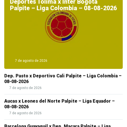
Deportes Tolima x Inter Bogota
Palpite – Liga Colombia – 08-08-2026
7 de agosto de 2026
Dep. Pasto x Deportivo Cali Palpite – Liga Colombia –
08-08-2026
7 de agosto de 2026
Aucas x Leones del Norte Palpite – Liga Equador –
08-08-2026
7 de agosto de 2026
Barcelona Guayaquil x Dep. Macara Palpite – Liga