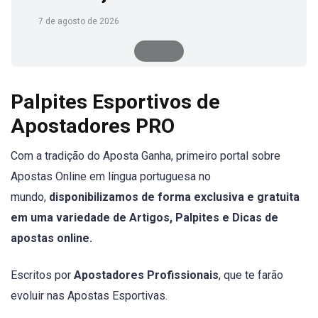
7 de agosto de 2026
Palpites Esportivos de
Apostadores PRO
Com a tradição do Aposta Ganha, primeiro portal sobre
Apostas Online em língua portuguesa no
mundo,
disponibilizamos de forma exclusiva e gratuita
em uma variedade de Artigos, Palpites e Dicas de
apostas online.
Escritos por
Apostadores Profissionais
, que te farão
evoluir nas Apostas Esportivas.