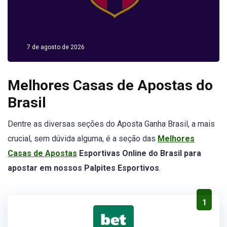
7 de agosto de 2026
Melhores Casas de Apostas do
Brasil
Dentre as diversas seções do Aposta Ganha Brasil, a mais
crucial, sem dúvida alguma, é a seção das
Melhores
Casas de Apostas
Esportivas Online do Brasil para
apostar em nossos Palpites Esportivos
.
1