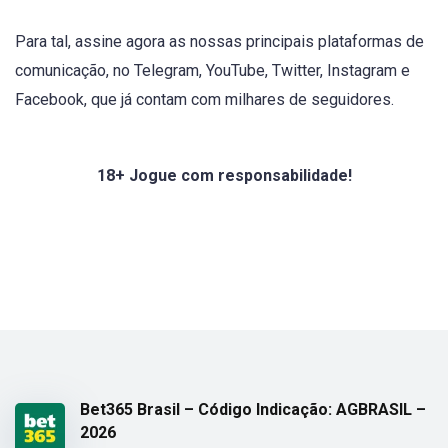
Para tal, assine agora as nossas principais plataformas de
comunicação, no Telegram, YouTube, Twitter, Instagram e
Facebook, que já contam com milhares de seguidores.
18+ Jogue com responsabilidade!
Bet365 Brasil – Código Indicação: AGBRASIL –
2026