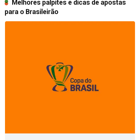
Melhores palpites e dicas de apostas
para o Brasileirão