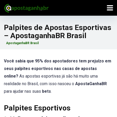
Palpites de Apostas Esportivas
– ApostaganhaBR Brasil
ApostaganhaBR Brasil
Você sabia que 95% dos apostadores tem prejuízo em
seus palpites esportivos nas casas de apostas
online?
As apostas esportivas já são há muito uma
realidade no Brasil, com isso nasceu o
ApostaGanhaBR
para ajudar nas suas
bets
.
Palpites Esportivos