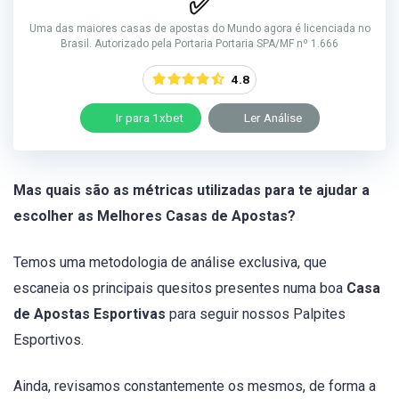
✅
Uma das maiores casas de apostas do Mundo agora é licenciada no
Brasil. Autorizado pela Portaria Portaria SPA/MF nº 1.666
4.8
Ir para 1xbet
Ler Análise
Mas quais são as métricas utilizadas para te ajudar a
escolher as Melhores Casas de Apostas?
Temos uma metodologia de análise exclusiva, que
escaneia os principais quesitos presentes numa boa
Casa
de Apostas Esportivas
para seguir nossos Palpites
Esportivos.
Ainda, revisamos constantemente os mesmos, de forma a