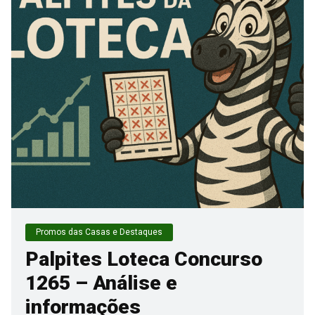
Promos das Casas e Destaques
Palpites Loteca Concurso
1265 – Análise e
informações