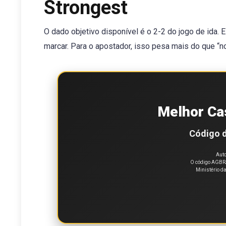
Strongest
O dado objetivo disponível é o 2-2 do jogo de ida. E
marcar. Para o apostador, isso pesa mais do que “
Melhor Ca
Código d
Auto
O código AGBRA
Ministério d