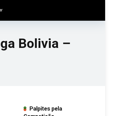
ar
iga Bolivia –
Palpites pela