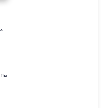
se
o The