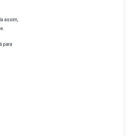
da assim,
e.
á para