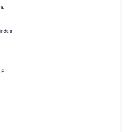
a,
inda a
 P.