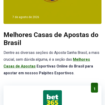
7 de agosto de 2026
Melhores Casas de Apostas do
Brasil
Dentre as diversas seções do Aposta Ganha Brasil, a mais
crucial, sem dúvida alguma, é a seção das
Melhores
Casas de Apostas
Esportivas Online do Brasil para
apostar em nossos Palpites Esportivos
.
1