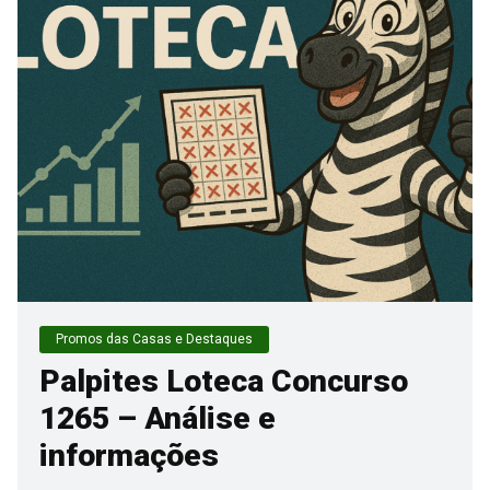
Promos das Casas e Destaques
Palpites Loteca Concurso
1265 – Análise e
informações