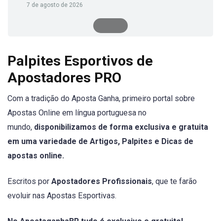
7 de agosto de 2026
Palpites Esportivos de
Apostadores PRO
Com a tradição do Aposta Ganha, primeiro portal sobre
Apostas Online em língua portuguesa no
mundo,
disponibilizamos de forma exclusiva e gratuita
em uma variedade de Artigos, Palpites e Dicas de
apostas online.
Escritos por
Apostadores Profissionais
, que te farão
evoluir nas Apostas Esportivas.