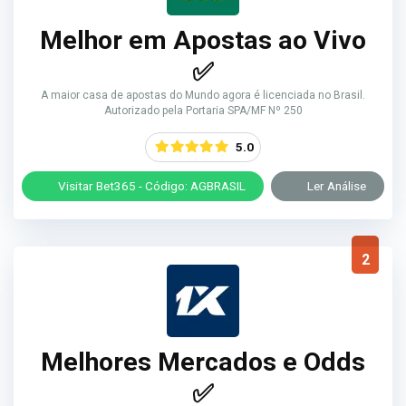
Melhor em Apostas ao Vivo
✅
A maior casa de apostas do Mundo agora é licenciada no Brasil.
Autorizado pela Portaria SPA/MF Nº 250
5.0
Visitar Bet365 - Código: AGBRASIL
Ler Análise
2
Melhores Mercados e Odds
✅