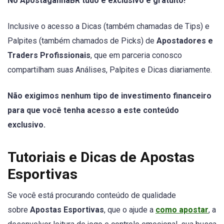
No ApostaganhaBR tudo é exclusivo e gratuito!
Inclusive o acesso a Dicas (também chamadas de Tips) e
Palpites (também chamados de Picks) de
Apostadores e
Traders Profissionais
, que em parceria conosco
compartilham suas Análises, Palpites e Dicas diariamente.
Não exigimos nenhum tipo de investimento financeiro
para que você tenha acesso a este conteúdo
exclusivo.
Tutoriais e Dicas de Apostas
Esportivas
Se você está procurando conteúdo de qualidade
sobre
Apostas Esportivas
, que o ajude a
como apostar
, a