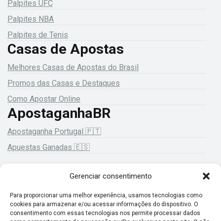
Palpites UFC
Palpites NBA
Palpites de Tenis
Casas de Apostas
Melhores Casas de Apostas do Brasil
Promos das Casas e Destaques
Como Apostar Online
ApostaganhaBR
Apostaganha Portugal 🇵🇹
Apuestas Ganadas 🇪🇸
Gerenciar consentimento
18+ Jogue com responsabilidade!
Para proporcionar uma melhor experiência, usamos tecnologias como
cookies para armazenar e/ou acessar informações do dispositivo. O
consentimento com essas tecnologias nos permite processar dados