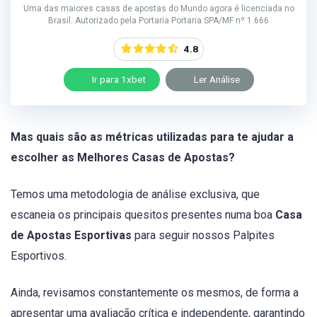
Uma das maiores casas de apostas do Mundo agora é licenciada no
Brasil. Autorizado pela Portaria Portaria SPA/MF nº 1.666
4.8
Ir para 1xbet
Ler Análise
Mas quais são as métricas utilizadas para te ajudar a
escolher as Melhores Casas de Apostas?
Temos uma metodologia de análise exclusiva, que
escaneia os principais quesitos presentes numa boa
Casa
de Apostas Esportivas
para seguir nossos Palpites
Esportivos.
Ainda, revisamos constantemente os mesmos, de forma a
apresentar uma avaliação crítica e independente, garantindo