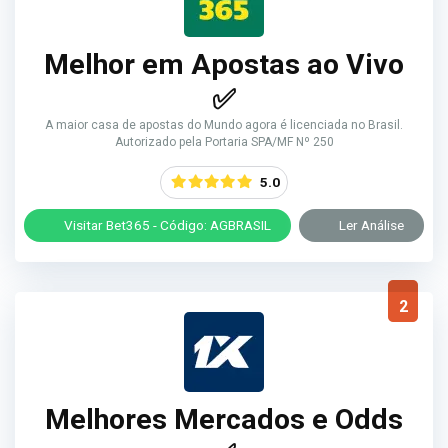
Melhor em Apostas ao Vivo
✅
A maior casa de apostas do Mundo agora é licenciada no Brasil.
Autorizado pela Portaria SPA/MF Nº 250
5.0
Visitar Bet365 - Código: AGBRASIL
Ler Análise
2
Melhores Mercados e Odds