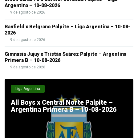
Argentina – 10-08-2026
9 de agosto de 2026
Banfield x Belgrano Palpite – Liga Argentina – 10-08-
2026
9 de agosto de 2026
Gimnasia Jujuy x Tristán Suárez Palpite – Argentina
Primera B – 10-08-2026
9 de agosto de 2026
Liga Argentina
All Boys x Central Norte Palpite –
Argentina Primera B – 10-08-2026