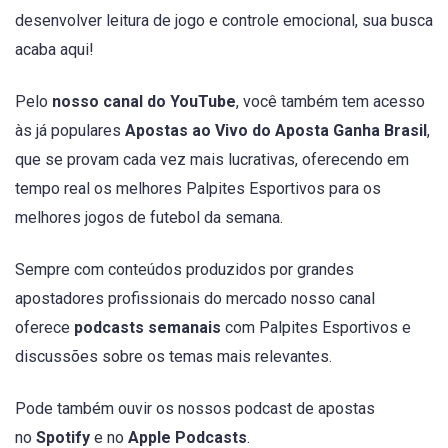
desenvolver leitura de jogo e controle emocional, sua busca
acaba aqui!
Pelo
nosso canal do YouTube
, você também tem acesso
às já populares
Apostas ao Vivo do Aposta Ganha Brasil
,
que se provam cada vez mais lucrativas, oferecendo em
tempo real os melhores Palpites Esportivos para os
melhores jogos de futebol da semana.
Sempre com conteúdos produzidos por grandes
apostadores profissionais do mercado nosso canal
oferece
podcasts semanais
com Palpites Esportivos e
discussões sobre os temas mais relevantes.
Pode também ouvir os nossos podcast de apostas
no
Spotify
e no
Apple Podcasts
.