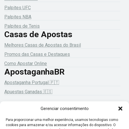
Palpites UFC
Palpites NBA
Palpites de Tenis
Casas de Apostas
Melhores Casas de Apostas do Brasil
Promos das Casas e Destaques
Como Apostar Online
ApostaganhaBR
Apostaganha Portugal 🇵🇹
Apuestas Ganadas 🇪🇸
Gerenciar consentimento
18+ Jogue com responsabilidade!
Para proporcionar uma melhor experiência, usamos tecnologias como
cookies para armazenar e/ou acessar informações do dispositivo. O