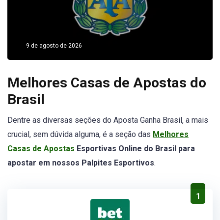
9 de agosto de 2026
Melhores Casas de Apostas do
Brasil
Dentre as diversas seções do Aposta Ganha Brasil, a mais
crucial, sem dúvida alguma, é a seção das
Melhores
Casas de Apostas
Esportivas Online do Brasil para
apostar em nossos Palpites Esportivos
.
1