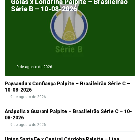
Goiás x Londrina Palpite – Brasileirão
Série B – 10-08-2026
9 de agosto de 2026
Paysandu x Confiança Palpite – Brasileirão Série C –
10-08-2026
9 de agosto de 2026
Anápolis x Guarani Palpite – Brasileirão Série C – 10-
08-2026
9 de agosto de 2026
Union Santa Fe x Central Córdoba Palpite – Liga