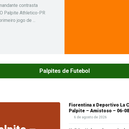
mandante contrasta
 O Palpite Athletico-PR
rimeiro jogo de ...
Palpites de Futebol
Fiorentina x Deportivo La 
Palpite – Amistoso – 06-0
6 de agosto de 2026