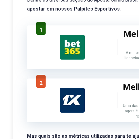
apostar em nossos Palpites Esportivos
.
1
Mel
A maior
licencia
2
Mel
Uma das 
agora é 
Po
Mas quais são as métricas utilizadas para te 