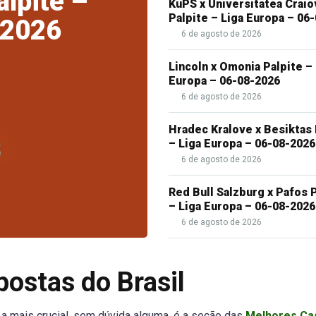
lpite –
KuPS x Universitatea Craio
Palpite – Liga Europa – 06
-2026
6 de agosto de 2026
Lincoln x Omonia Palpite –
Europa – 06-08-2026
6 de agosto de 2026
Hradec Kralove x Besiktas 
– Liga Europa – 06-08-2026
6 de agosto de 2026
Red Bull Salzburg x Pafos 
– Liga Europa – 06-08-2026
6 de agosto de 2026
ostas do Brasil
 a mais crucial, sem dúvida alguma, é a seção das
Melhores Ca