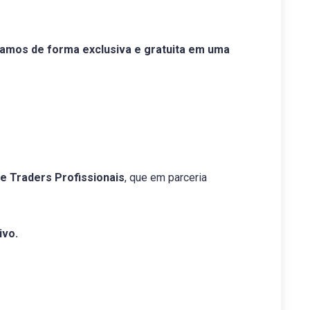
izamos de forma exclusiva e gratuita em uma
e Traders Profissionais
, que em parceria
ivo.