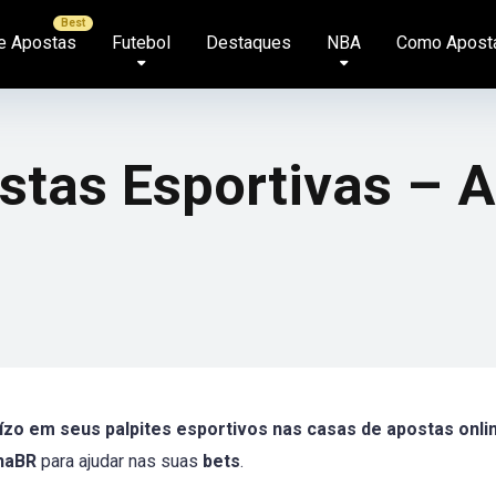
e Apostas
Futebol
Destaques
NBA
Como Apost
ostas Esportivas –
zo em seus palpites esportivos nas casas de apostas onl
haBR
para ajudar nas suas
bets
.