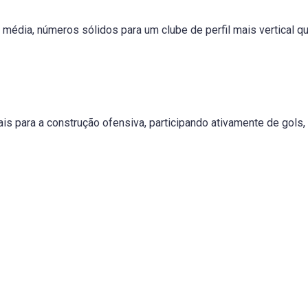
 média, números sólidos para um clube de perfil mais vertical q
is para a construção ofensiva, participando ativamente de gols,