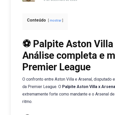
Conteúdo
mostrar
⚽ Palpite Aston Villa
Análise completa e m
Premier League
O confronto entre Aston Villa e Arsenal, disputado
da Premier League. O
Palpite Aston Villa x Arsena
extremamente forte como mandante e o Arsenal de
ritmo.