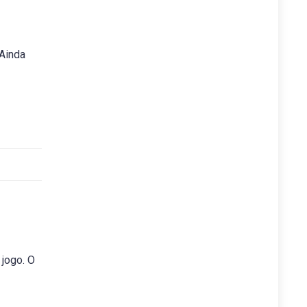
 Ainda
jogo. O