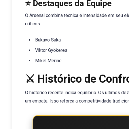
⭐ Destaques da Equipe
O Arsenal combina técnica e intensidade em seu el
críticos.
Bukayo Saka
Viktor Gyökeres
Mikel Merino
⚔️ Histórico de Conf
O histórico recente indica equilíbrio. Os últimos de
um empate. Isso reforça a competitividade tradicion