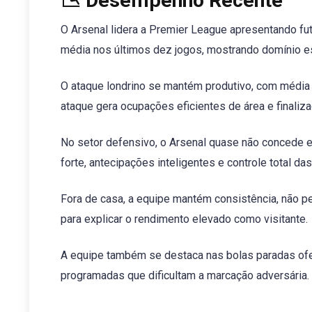
📉 Desempenho Recente
O Arsenal lidera a Premier League apresentando fut
média nos últimos dez jogos, mostrando domínio es
O ataque londrino se mantém produtivo, com média
ataque gera ocupações eficientes de área e finaliz
No setor defensivo, o Arsenal quase não concede e
forte, antecipações inteligentes e controle total das
Fora de casa, a equipe mantém consistência, não per
para explicar o rendimento elevado como visitante.
A equipe também se destaca nas bolas paradas ofe
programadas que dificultam a marcação adversária.