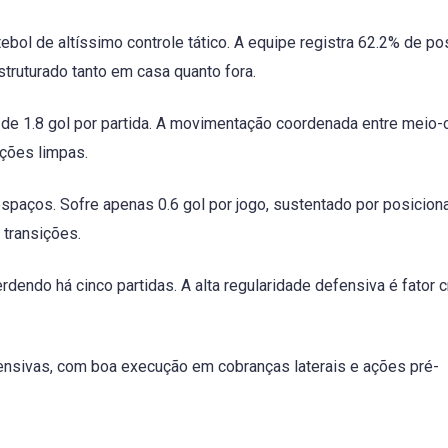
ebol de altíssimo controle tático. A equipe registra 62.2% de p
truturado tanto em casa quanto fora.
 de 1.8 gol por partida. A movimentação coordenada entre meio
ações limpas.
spaços. Sofre apenas 0.6 gol por jogo, sustentado por posicio
 transições.
dendo há cinco partidas. A alta regularidade defensiva é fator c
nsivas, com boa execução em cobranças laterais e ações pré-