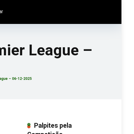
ar
emier League –
eague – 06-12-2025
Palpites pela