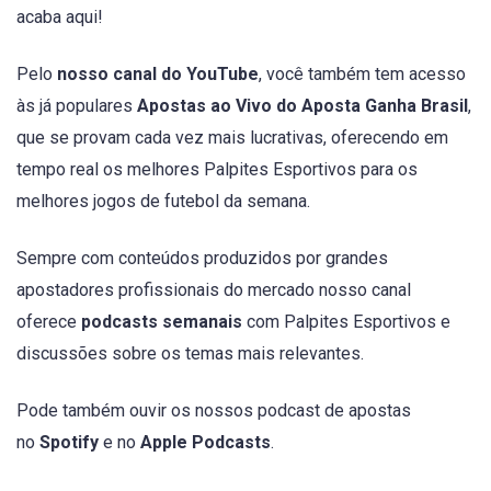
acaba aqui!
Pelo
nosso canal do YouTube
, você também tem acesso
às já populares
Apostas ao Vivo do Aposta Ganha Brasil
,
que se provam cada vez mais lucrativas, oferecendo em
tempo real os melhores Palpites Esportivos para os
melhores jogos de futebol da semana.
Sempre com conteúdos produzidos por grandes
apostadores profissionais do mercado nosso canal
oferece
podcasts semanais
com Palpites Esportivos e
discussões sobre os temas mais relevantes.
Pode também ouvir os nossos podcast de apostas
no
Spotify
e no
Apple Podcasts
.