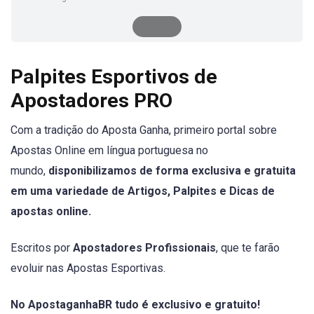
Palpites Esportivos de
Apostadores PRO
Com a tradição do Aposta Ganha, primeiro portal sobre
Apostas Online em língua portuguesa no
mundo,
disponibilizamos de forma exclusiva e gratuita
em uma variedade de Artigos, Palpites e Dicas de
apostas online.
Escritos por
Apostadores Profissionais
, que te farão
evoluir nas Apostas Esportivas.
No ApostaganhaBR tudo é exclusivo e gratuito!