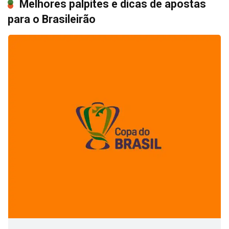
Melhores palpites e dicas de apostas
para o Brasileirão