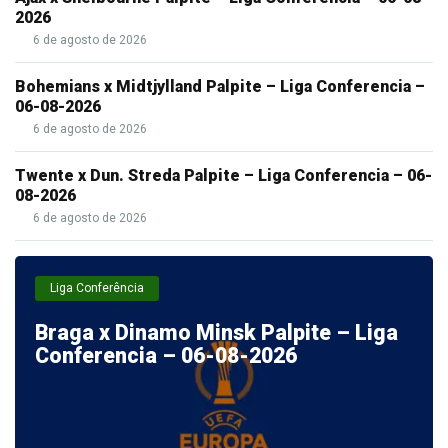
2026
6 de agosto de 2026
Bohemians x Midtjylland Palpite – Liga Conferencia –
06-08-2026
6 de agosto de 2026
Twente x Dun. Streda Palpite – Liga Conferencia – 06-
08-2026
6 de agosto de 2026
Liga Conferência
Braga x Dinamo Minsk Palpite – Liga
Conferencia – 06-08-2026