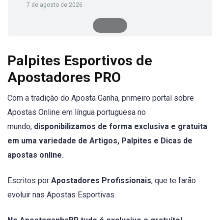
7 de agosto de 2026
Palpites Esportivos de
Apostadores PRO
Com a tradição do Aposta Ganha, primeiro portal sobre
Apostas Online em língua portuguesa no
mundo,
disponibilizamos de forma exclusiva e gratuita
em uma variedade de Artigos, Palpites e Dicas de
apostas online.
Escritos por
Apostadores Profissionais
, que te farão
evoluir nas Apostas Esportivas.