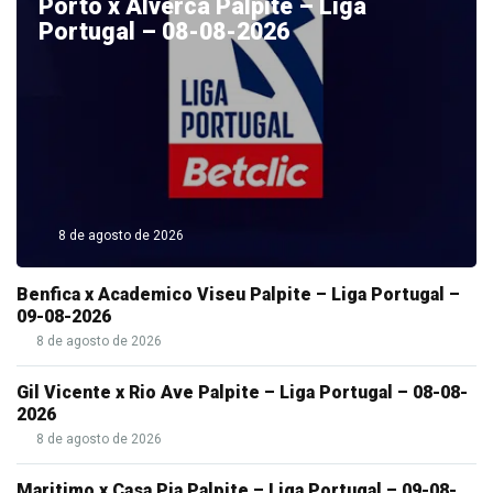
Porto x Alverca Palpite – Liga
Portugal – 08-08-2026
8 de agosto de 2026
Benfica x Academico Viseu Palpite – Liga Portugal –
09-08-2026
8 de agosto de 2026
Gil Vicente x Rio Ave Palpite – Liga Portugal – 08-08-
2026
8 de agosto de 2026
Maritimo x Casa Pia Palpite – Liga Portugal – 09-08-