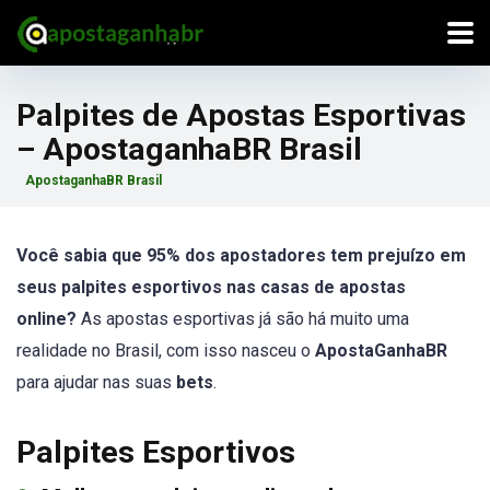
Palpites de Apostas Esportivas
– ApostaganhaBR Brasil
ApostaganhaBR Brasil
Você sabia que 95% dos apostadores tem prejuízo em
seus palpites esportivos nas casas de apostas
online?
As apostas esportivas já são há muito uma
realidade no Brasil, com isso nasceu o
ApostaGanhaBR
para ajudar nas suas
bets
.
Palpites Esportivos