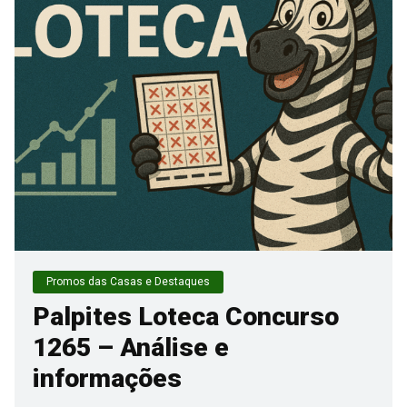
Promos das Casas e Destaques
Palpites Loteca Concurso
1265 – Análise e
informações