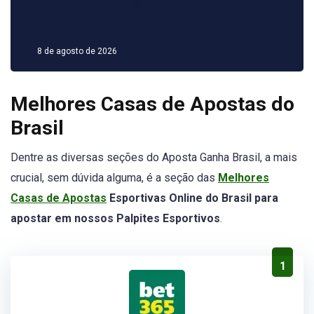
8 de agosto de 2026
Melhores Casas de Apostas do
Brasil
Dentre as diversas seções do Aposta Ganha Brasil, a mais
crucial, sem dúvida alguma, é a seção das
Melhores
Casas de Apostas
Esportivas Online do Brasil para
apostar em nossos Palpites Esportivos
.
1