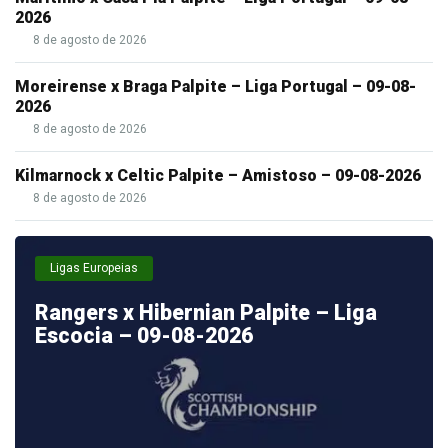
2026
8 de agosto de 2026
Moreirense x Braga Palpite – Liga Portugal – 09-08-
2026
8 de agosto de 2026
Kilmarnock x Celtic Palpite – Amistoso – 09-08-2026
8 de agosto de 2026
Ligas Europeias
Rangers x Hibernian Palpite – Liga
Escocia – 09-08-2026